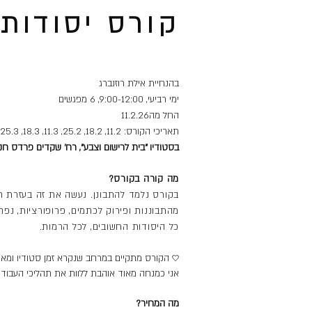
קורס יסודות 
בהנחיית אילת רוזנברג
ימי רביעי, 9:00-12:00, 6 מפגשים
החל מה11.2.26
תאריכי הקורס: 11.2, 18.2, 25.2, 11.3, 18.3, 25.3
בסטודיו "בית לרישום וצבע", רח' שקדים פרדס חנ
מה קורה בקורס?
בקורס נלמד להתבונן. נעשה את זה בעזרת תרג
מהתבוננות ופירוק לכתמים, פרופורציות, נפח
כל היסודות החשובים, לכל הרמות.
♡
הקורס מתקיים במרחב שנקרא זמן סטודיו ומאפש
אני כמנחה מאוד אוהבת ללוות את תהליכי העבודה
מה המחיר?